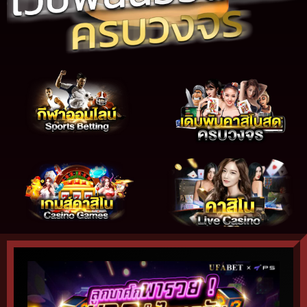
ทางเข้าเล่น
ทางเข้าเล่น
ทางเข้าเล่น
ทางเข้าเล่น