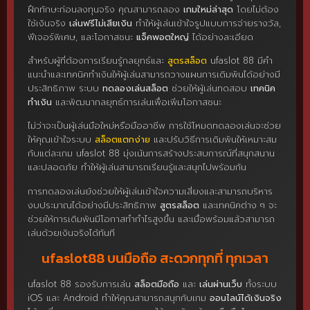
ฝึกทักษะก่อนลงทุนจริง คุณสามารถลอง
เกมใหม่ล่าสุด
โดยไม่ต้อง
ใช้เงินจริง
เล่นฟรีไม่เสียเงิน
ทำให้ผู้เล่นเข้าใจรูปแบบการจ่ายรางวัล,
ฟีเจอร์พิเศษ, และโอกาสชนะ
แจ็คพอตใหญ่
ได้อย่างละเอียด
สำหรับผู้ที่ต้องการเรียนรู้กลยุทธ์และ
สูตรสล็อต
ufaslot 88 มีคำ
แนะนำและเทคนิคทำเงินให้ผู้เล่นสามารถวางแผนการเดิมพันได้อย่างมี
ประสิทธิภาพ ระบบ
ทดลองเล่นสล็อต
ช่วยให้ผู้เล่นทดสอบ
เทคนิค
ทำเงิน
และพัฒนากลยุทธ์การเล่นเพื่อเพิ่มโอกาสชนะ
ไม่ว่าจะเป็นผู้เล่นมือใหม่หรือมืออาชีพ การใช้โหมดทดลองเล่นจะช่วย
ให้คุณเข้าใจระบบ
สล็อตแตกง่าย
และปรับวิธีการเดิมพันให้เหมาะสม
กับแต่ละเกม ufaslot 88 มุ่งเน้นการสร้างประสบการณ์ที่สนุกสนาน
และปลอดภัย ทำให้ผู้เล่นสามารถเรียนรู้และสนุกไปพร้อมกัน
การทดลองเล่นยังช่วยให้ผู้เล่นเข้าใจความเสี่ยงและสามารถบริหาร
งบประมาณได้อย่างมีประสิทธิภาพ
สูตรสล็อต
และเทคนิคต่าง ๆ จะ
ช่วยให้การเดิมพันมีโอกาสทำกำไรสูงขึ้น และเมื่อพร้อมแล้วสามารถ
เล่นด้วยเงินจริงได้ทันที
ufaslot88 บนมือถือ สะดวกทุกที่ ทุกเวลา
ufaslot 88 รองรับการเล่น
สล็อตมือถือ
และ
เล่นผ่านเว็บ
ทั้งระบบ
iOS และ Android ทำให้คุณสามารถสนุกกับเกม
ออนไลน์ได้เงินจริง