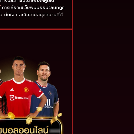
ทางและคำแนะนำเพื่อให้ผู้เล่น
์
การเลือกใช้เว็บพนันออนไลน์ที่ถูก
 มั่นใจ และมีความสนุกสนานที่ดี