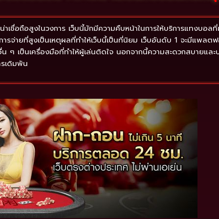
ามน่าเชื่อถือสูงในวงการ เว็บนี้มักมีความคืบหน้าในการให้บริการแทงบอ
่ายที่สูงเป็นเหตุผลที่ทำให้เว็บนี้เป็นที่นิยม เว็บอันดับ 1 จะมีแพลตฟอ
อื่น ๆ เป็นเครื่องมือที่ทำให้ผู้เล่นติดใจ นอกจากนี้ความสะดวกสบายและป
ารเดิมพัน