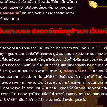
ภัยของเว็บไซต์นั้นๆ เว็บพนันที่ให้เครดิตฟรีและ
องโชคในเว็บใหม่ โปรโมชั่นนี้ช่วยเพิ่มความสนุกและ
งบอลออนไลน์
ก่อนที่จะลงทุน การตรวจสอบความ
ภัยและมั่นใจ
ว็บแทงบอล ปลอดภัยกับยูฟ่าเบท เว็บ
ี่ปลอดภัยและได้รับความนิยมอย่างมากในวงการพนันคือ UFABET หรือที่น
นที่ถูกกฎหมายและเชื่อถือได้ในวงการ ยูฟ่าเบทเน้นความปลอดภัยของสม
ที่ทันสมัยและการเข้ารหัสข้อมูลที่เข้มงวด เว็บนี้ให้บริการแทงบอลออนไ
ละอัตราการจ่ายเงินที่เป็นที่นิยมในวงการ ผู้เล่นสามารถเข้ามาแทงบอ
ำอื่น ๆ ยูฟ่าเบทยังมีหลากหลายเกมคาสิโน,
สล็อต UFABET
, และเกมอื
งจร นอกจากความปลอดภัย UFABET ยังมีระบบบริการลูกค้าที่เป็นมืออ
ผ่านช่องทางที่หลากหลาย เช่น ไลน์, แชท, และโทรศัพท์ นักพนันที่มีป
ได้อย่างรวดเร็ว ยูฟ่าเบทมุ่งเน้นการให้บริการที่ดีที่สุดและปลอดภัยที่
ครบวงจรที่สามารถพิสูจน์ความเชื่อถือได้จริงในวงการแทงบอลและเกมคา
ถือ UFABET เป็นเว็บที่ควรไว้วางใจสำหรับนักพนันทุกระดับ