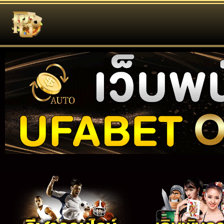
ทางเข้าเล่น
ทา