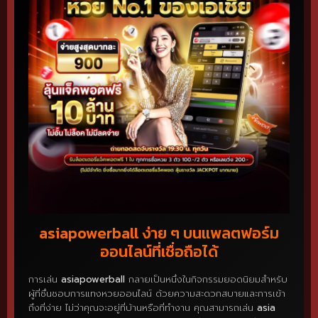
asiapowerball ง่าย ๆ บนแพลตฟอร์ม
ออนไลน์ที่เชื่อถือได้
การเล่น
asiapowerball
กลายเป็นหนึ่งในกิจกรรมยอดนิยมสำหรับ
ผู้ที่ชื่นชอบการแทงหวยออนไลน์ ด้วยความสะดวกสบายและการเข้า
ถึงที่ง่าย ไม่ว่าคุณจะอยู่ที่บ้านหรือที่ทำงาน คุณสามารถเล่น
asia