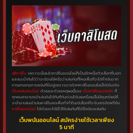
allคาสิโน
เพราะฉะนั้นแล้วคาสิโนออนไลน์ก็เป็นอีกหนึ่งตัวเลือกที่บอก
และแนะนำกันได้ว่าจะต้องใช้หรือว่าเล่นกันที่ไหนเพื่อที่จะได้ทำเงินจาก
การแทงเกมการพนันที่มีอยู่เพราะเอาจริงๆคาสิโนออนไลน์ได้เงินจริง
เว็บพนันออนไลน์
ด้วยและด้วยเหตุผลนี้เอง
เว็บคาสิโนแจกหนัก
ที่
ทุกคนสามารถเข้าเล่นกันได้ทันทีทันด่วนได้เลยหรือแม้ไม่มีทุนทรัพย์ที่
จะนำมาเล่นเข้าเล่นคาสิโนสดเพื่อทำกำไรแต่เลือกที่จะรับเครดิตฟรีกัน
คาสิโนออนไลน์
ได้ด้วยจะได้มีไว้ใช้เล่นกันก็ได้จึงต้องเล่นกัน
เว็บพนันออนไลน์ สมัครง่ายใช้เวลาเพียง
5 นาที