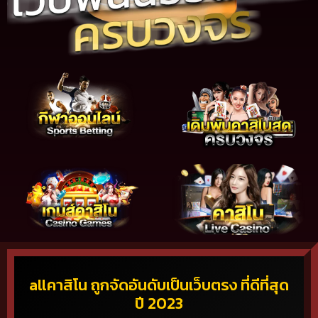
ทางเข้าเล่น
ทางเข้าเล่น
ทางเข้าเล่น
ทางเข้าเล่น
allคาสิโน ถูกจัดอันดับเป็นเว็บตรง ที่ดีที่สุด
ปี 2023