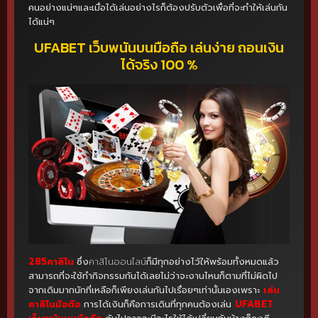
คนอย่างแน่ๆและเมื่อได้เล่นอย่างไรก็ต้องปรับตัวเพื่อที่จะทำให้เล่นกัน
ได้แน่ๆ
UFABET เว็บพนันบนมือถือ เล่นง่าย ถอนเงิน
ได้จริง 100 %
285คาสิโน
ซึ่ง
คาสิโนออนไลน์
ก็มีทุกอย่างไว้ให้พร้อมทั้งหมดแล้ว
สามารถที่จะใช้ทำกิจกรรมกันได้เลยไม่ว่าจะงานไหนก็ตามที่ไม่ผิดไป
จากเดิมมากนักที่เหลือก็เพียงเล่นกันไปเรื่อยๆเท่านั้นเองเพราะ
เล่น
คาสิโนมือถือ
การได้เงินก็คือการเดินที่ทุกคนต้องเล่น
UFABET