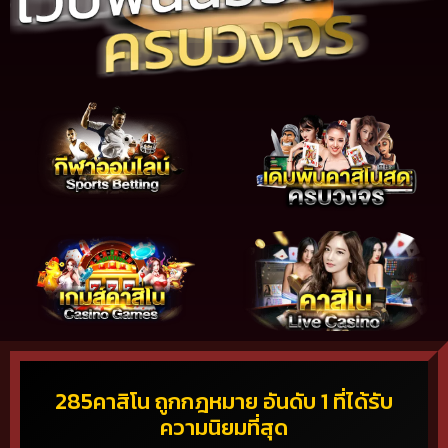
ทางเข้าเล่น
ทางเข้าเล่น
ทางเข้าเล่น
ทางเข้าเล่น
285คาสิโน ถูกกฎหมาย อันดับ 1 ที่ได้รับ
ความนิยมที่สุด