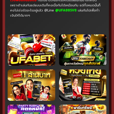
เว็บพนันบนมือถือ
กันไปอาจจะมีอะไรให้ได้เปลี่ยนกันบ้างก็คงดี
เพราะถ้าเล่นกันแต่แบบเดิมก็คงเบื่อกันได้เหมือนกัน แต่ทั้งหมดนั้นก็
คงไม่เร่งรัดอะไรอยู่แล้ว @Line
@UFA88SV8
เล่นกันไปเพื่อทำ
เงินให้ได้มากๆ