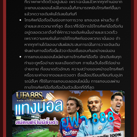
ที่เราพกพาติดตัวอยู่เสมอ เพราะฉะนั้นแล้วหากทุกท่านอยาก
จะแทงบอลออนไลน์ในตอนนั้นก็สามารถหยิบโทรศัพท์ขึ้นมา
แล้วกดวางเดิมพันได้เลยในทันที
โทรศัพท์มือถือเป็นช่องทางการวาง แทงบอล ผ่านเว็บ ที่
ง่ายและสะดวกมากที่สุด ซึ่งเราก็ได้มีการใช้โทรศัพท์มือถือกัน
อยู่ตลอดเวลาจึงทำให้การวางเดิมพันนั้นง่ายและรวดเร็ว
เพราะความเคยชินในการใช้โทรศัพท์ของพวกเรานั่นเอง ถ้า
หากทุกท่านได้ลองมาสัมผัสประสบการณ์ในการวางเงินเดิม
พันผ่านทางมือถือนี้แล้วจะต้องชื่นชอบกันอย่างแน่นอน
การแทงบอลออนไลน์ผ่านทางโทรศัพท์มือถือ นักเดิมพันทุก
ท่านจะดูหรืออ่านรายละเอียดต่างๆ ภายในเว็บไซต์ได้อย่าง
ง่ายดาย ทั้งขนาดตัวอักษร ความสว่างของหน้าจอโทรศัพท์
หรือระยะห่างจากจอและดวงตา ซึ่งเมื่อเปรียบเทียบกับอุปก
รณ์อื่นๆ ที่ใช้ในการแทงบอลออนไลน์นั้น การแทงบอลผ่าน
ทางโทรศัพท์มือถือถือเป็นตัวเลือกที่ดีที่สุด