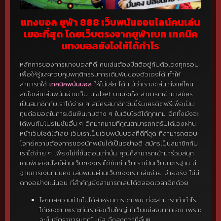
แทงบอล ยูฟ่า 888 เว็บพนันออนไลน์คนเล่น
เยอะที่สุด โดยเว็บตรงจากยูฟ่าเบท เทคนิค
แทงบอลยังไงให้ได้กำไร
หลักการของการแทงบอลที่ดี คนเล่นต้องมีสติอยู่กับตัวเองทุกรอบ
เพื่อให้รู้และควบคุมพฤติกรรมการเดิมพันของตัวเองได้ ทำให้
สามารถใช้
เทคนิคพนันบอล
ให้ไม่เสีย ได้ แม้ว่าเราจะเล่นเก่งแค่ไหน
สนใจเล่นเล่นพนันผ่านเว็บ ufabet บนมือถือ สามารถเข้ามาสมัคร
เป็นสมาชิกกับเราได้ง่าย ๆ สมัครสมาชิกวันนี้รับเครดิตฟรีเพื่อเป็น
ทุนต่อยอดในการเดิมพันเกมต่าง ๆ ในเว็บไซต์ได้ทุกเกม อีกทั้งยังจะ
ได้พบกับโปรโมชั่นอื่น ๆ อีกมากมายที่คุณสามารถกดรับได้เองผ่าน
หน้าเว็บไซต์ได้เลย เว็บเราเป็นเว็บพนันบอลที่ดีที่สุด ที่สามารถตอบ
โจทย์ความต้องการของนักพนันได้เป็นอย่างดี สมัครเป็นสมาชิกกับ
เราได้ง่าย ๆ เพียงไม่กี่ขั้นตอนเท่านั้น คุณก็สามารถเข้ามาร่วมสนุก
เดิมพันออนไลน์ผ่านเว็บของเราได้ทันที เว็บเราเป็นเว็บมาตรฐาน มี
ฐานการเงินที่มั่นคง เล่นพนันผ่านเว็บของเรา เล่นง่าย จ่ายจริง ไม่มี
ดกงอย่างแน่นอน ที่สำคัญยังสามารถเล่นได้ตลอดเวลาอีกด้วย
โอกาสความเป็นไปได้สำหรับการเดิมพัน ที่จะสามารถทำกำไร
ได้เยอะๆ เพราะที่นี่เราคือเว็บใหญ่ ที่เว็บแม่ลงมาทำเอง เพราะ
ฉะนั้นอัตราการแตกโบนัส จึงสูงกว่าที่อื่นๆ