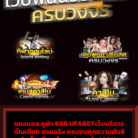
ทางเข้าเล่น
ทางเข้าเล่น
ทางเข้าเล่น
ทางเข้าเล่น
แทงบอล ยูฟ่า 888 UFABETเว็บบริการ
เป็นเยี่ยม แจกจริง ครบจบทุกความมันส์