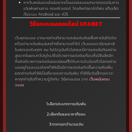
หาเว็บพนันออนไลน์อยากเป็นเอเย่นบอลสามารถรองรับการ
เดิมพันผ่านทาง คอมพิวเตอร์ โทรศัพท์สมาร์ทโฟน แท็บเล็ต
ทั้งระบบ Android และ iOS
วิธีแทงบอลออนไลน์ UFABET
เว็บแทงบอล มากมายท่านก็สามารถเล่นเดิมพันเพื่อหาเงินได้จริง
หรือเข้ามาเดิมพันเล่นๆขำๆก็สามารถทำได้ เว็บของเรามีเกมคาสิ
โนสดรองรับทุกๆ คน ในปัจจุบันทั่วโลกและมีการแข่งขันกันอย่าง
สูงมากในแถบทวีปยุโรปซึ่งมีรายการแข่งขันเกือบทั้งปีในลีคอีก
ทั้งยังมีรายการแข่งขันยอดนิยมที่ได้รับการจับจ้องทั่วโลกอย่าง
บอลยูโรและบอลโลกทำให้เมื่อมีการแข่งขันเกิดขึ้นความคิดเห็น
แตกต่างกันทำให้เป็นที่มาของการเดิมพัน ทำให้ในวันนี้ทางเราจะ
พาทุกท่านไปทำความรู้จักกับ วิธีแทงบอล จาก
เว็บพนันครบ
วงจร
1.เลือกประเภทการเดิมพัน
2.เลือกทีมและราคาที่ชอบ
3.กดกรอกจำนวนเงิน