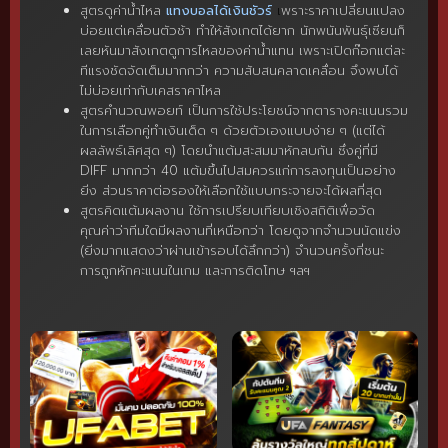
สูตรดูค่าน้ำไหล
แทงบอลได้เงินชัวร์
เ
พราะราคาเปลี่ยนแปลง
บ่อยแต่เคลื่อนตัวช้า ทำให้สังเกตได้ยาก นักพนันพันธุ์เซียนก็
เลยหันมาสังเกตดูการไหลของค่าน้ำแทน เพราะเปิดก๊อกแต่ละ
ทีแรงชัดจัดเต็มมากกว่า ความสับสนคลาดเคลื่อน จึงพบได้
ไม่บ่อยเท่ากับเคสราคาไหล
สูตรคำนวณพอยท์ เป็นการใช้ประโยชน์จากตารางคะแนนรวม
ในการเลือกคู่ทำเงินเด็ด ๆ ด้วยตัวเองแบบง่าย ๆ (แต่ได้
ผลลัพธ์เลิศสุด ๆ) โดยนำแต้มสะสมมาหักลบกัน ซึ่งคู่ที่มี
DIFF มากกว่า 40 แต้มขึ้นไปสมควรแก่การลงทุนเป็นอย่าง
ยิ่ง ส่วนราคาต่อรองให้เลือกใช้แบบกระจายจะได้ผลที่สุด
สูตรคิดแต้มผลงาน ใช้การเปรียบเทียบเชิงสถิติเพื่อวัด
คุณค่าว่าทีมใดมีผลงานที่เหนือกว่า โดยดูจากจำนวนนัดแข่ง
(ยิ่งมากแสดงว่าผ่านเข้ารอบได้ลึกกว่า) จำนวนครั้งที่ชนะ
การถูกหักคะแนนในเกม และการติดโทษ ฯลฯ