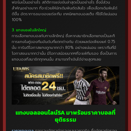
ฟอร์มเป็นอย่างไร สถิติการแข่งขันล่าสุดเป็นอย่างไร ซึ่งมีส่วน
สำคัญอย่างมาก ที่จะช่วยให้นักเดิมพันตัดสินใจ เพื่อเลือกเดิมพันได้
ดีขึ้น อัตราการชนะของแต่ละทีม เทคนิคแทงบอลเต็ง ที่ใช้ได้แน่นอน
100%
3. แทงบอลในลีกใหญ่
การเลือกแทงบอลกับทางลีกใหญ่ ซึ่งหากสมาชิกเลือกแทงเป็นละก็
การแทงในคู่ของทีมอันดับที่แตกต่างกัน ด้วยผลต่อเพียงแค่ 0.75
นั้น การันตีโอกาสแทงถูกมากกว่า 80% อย่างแน่นอน เพราะทีมที่มี
โอกาสชนะมากกว่านั้น มีโอกาสน้อยมากๆที่จะแพ้ทีมรอง ซึ่งเป็นการ
แทงบอลที่สมาชิกทุกคนนั้น สามารถทำเงินได้ง่ายสุดๆเลย
แทงบอลออนไลน์SA มาพร้อมราคาบอลที่
ยุติธรรม
ราคาแทงบอล
การรวมอัตราต่อรองและราคาจริง ซึ่งอัตราต่อรอง