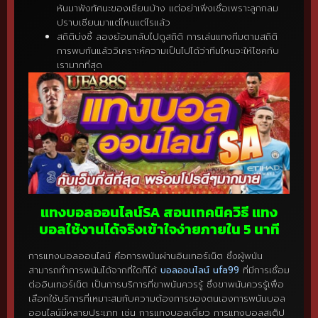
หันมาฟังทัศนะของเซียนบ้าง แต่อย่าเพิ่งเชื่อเพราะลูกกลม
ปราบเซียนมาแต่ไหนแต่ไรแล้ว
สถิติบ่งชี้ ลองย้อนกลับไปดูสถิติ การเล่นแทงทีมตามสถิติ
การพบกันแล้ววิเคราะห์ความเป็นไปได้ว่าทีมไหนจะให้โชคกับ
เรามากที่สุด
แทงบอลออนไลน์SA สอนเทคนิควิธี แทง
บอลใช้งานได้จริงเข้าใจง่ายภายใน 5 นาที
การแทงบอลออนไลน์ คือการพนันผ่านอินเทอร์เน็ต ซึ่งผู้พนัน
สามารถทำการพนันได้จากที่ใดก็ได้
บอลออนไลน์ ufa99
ที่มีการเชื่อม
ต่ออินเทอร์เน็ต เป็นการบริการที่ขาพนันควรรู้ ซึ่งขาพนันควรรู้เพื่อ
เลือกใช้บริการที่เหมาะสมกับความต้องการของตนเองการพนันบอล
ออนไลน์มีหลายประเภท เช่น การแทงบอลเดี่ยว การแทงบอลสเต็ป