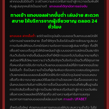
ฝากถอนไม่มีขั้นต่ำ จะสร้างความสะดวกในการเข้าสู่การวางเดิมพันให้
กับผู้เล่นทุกคนได้เป็นอย่างดี
แทงบอลได้ทุกนัดการแข่งขัน
ทางเข้า แทงบอลฝากขั้นต่ำ เล่นง่าย สะดวก
สบาย ให้บริการจากผู้เชี่ยวชาญ ตลอด 24
ชั่วโมง
แทงบอล ฝากขั้นต่ำ
แต่ด้วยปัจจุบันมีระบบของเว็บแทงบอลเปิดให้
บริการอย่างแพร่หลาย จึงทำให้ทุกเว็บไซต์ล้วนมีการพัฒนารูปแบบ
การเดิมพันให้ตอบโจทย์ต่อความต้องการของผู้เล่นมากที่สุด ทั้งนี้ก็
เพื่อสร้างแรงดึงดูดใจให้นักพนันเข้าสู่ระบบของการสมัครเป็นสมาชิก
กับเว็บไซต์มากยิ่งขึ้นนั่นเองจึงทำให้มีการออกโปรโมชั่นมากมายที่น่า
สนใจแต่ก็ไม่ได้หมายความว่าเว็บไซต์ทุกเว็บไซต์จะเป็นเว็บที่มีคุณภาพ
ทั้งหมดในการใช้บริการกับเว็บแทงบอลออนไลน์ที่มีการฝากถอนโดย
ไม่มีขั้นต่ำ จึงเป็นความจำเป็นที่ผู้เดิมพันจะต้องตรวจสอบข้อมูลของ
เว็บแทงพนันบอลออนไลน์ที่เปิดให้บริการในปัจจุบันอย่างรอบคอบ
เพื่อที่จะพิจารณาคุณสมบัติในแต่ละด้านโดยเฉพาะในเรื่องของความ
มั่นคงปลอดภัยในการให้บริการซึ่งเป็นองค์ประกอบสำคัญพื้นฐานใน
การตัดสินใจเพื่อเข้าสู่การเป็นสมาชิกและเริ่มต้นเข้าสู่การวางเดิมพัน
เพื่อคาดหวังผลลัพธ์ที่ดีที่สุดที่จะสร้างความคุ้มค่าในการลงทุน
แนวทางการแทงบอลออนไลน์แบบง่ายๆ
ทางเข้า UFABET
สําหรับมือใหม่ หัดแทงบอลการแทงบอลให้ประสบความสำเร็จ ไม่ใช่