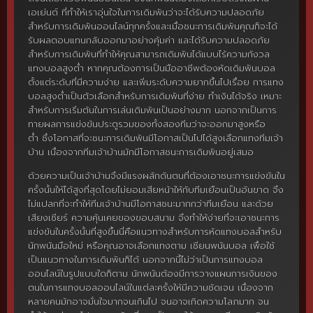
เอเย่นต์ ที่ทำให้เราอุ่นใจในการเดิมพันว่าจะได้รับความปลอดภัย
สำหรับการเดิมพันออนไลน์ทุกครั้งและเมื่อชนะการเดิมพันคุณก็จะได้
รับผลตอบแทนกลับออกมาอย่างคุ้มค่า และได้รับความปลอดภัย
สำหรับการเดิมพันที่ทำให้คุณสามารถเดิมพันได้แบบไร้ความกังวล
แทงบอลสูงต่ำ หากคุณต้องการเป็นมืออาชีพต้องหัดเดิมพันบอล
ตั้งแต่ระดับที่มีความง่าย และเพิ่มระดับความยากขึ้นไปเรื่อย การแทง
บอลสูงต่ำเป็นตัวเลือกสำหรับการเดิมพันที่ง่าย ทำเงินได้จริง เหมาะ
สำหรับการเริ่มต้นในการเล่นเดิมพันเป็นอย่างมาก นอกจากเป็นการ
ทายผลการแข่งขันประตูรวมของทั้งสองทีมว่าจะออกมาสูงหรือ
ต่ำ ซึ่งโอกาสที่จะชนะการเดิมพันมีโอกาสเป็นไปได้สูงเลือกแทงทีมเจ้า
บ้าน เนื่องจากทีมเจ้าบ้านมักมีโอกาสชนะการเดิมพันอยู่เสมอ
ด้วยความเป็นเจ้าบ้านจึงมีแรงผลักดันตนที่ต้องเอาชนะการแข่งขันใน
ครั้งนั้นให้ได้สูงที่สุดโดยไม่ยอมเสียหน้าให้กับทีมเยือนเป็นอันขาด จึง
ไม่แปลกที่จะทำให้ทีมเจ้าบ้านมีโอกาสชนะมากกว่าทีมเยือน และด้วย
เสียงเชียร์ ความคุ้นเคยของขอบสนาม จึงทำให้ง่ายที่จะเอาชนะการ
แข่งขันในครั้งนั้นที่สูงขึ้นนี่คือแนวทางสำหรับการหัดแทงบอลสำหรับ
นักพนันมือใหม่ หรือคุณอาจเลือกแทงตาม เซียนพนันบอล เพื่อใช้
เป็นแนวทางในการเดิมพันก็ได้ นอกจากนี้ไม่ว่าเป็นการแทงบอล
ออนไลน์ในรูปแบบใดก็ตาม นักพนันต้องมีการวางแผนการเงินของ
ตนในการแทงบอลออนไลน์ในแต่ละครั้งให้มีความชัดเจน เนื่องจาก
หลายคนมักอาจมั่นใจมากจนเกินไป จนอาจเกิดความโลภมาก จน