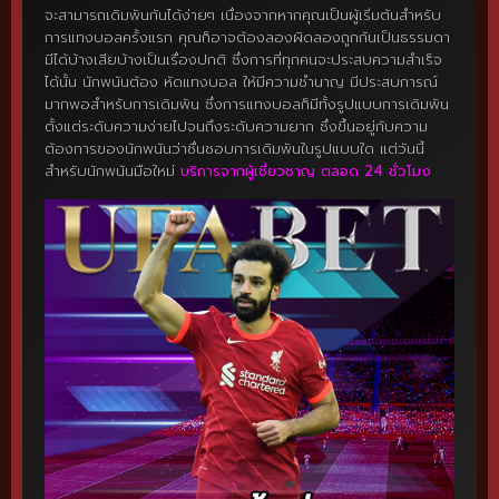
จะสามารถเดิมพันกันได้ง่ายๆ เนื่องจากหากคุณเป็นผู้เริ่มต้นสำหรับ
การแทงบอลครั้งแรก คุณก็อาจต้องลองผิดลองถูกกันเป็นธรรมดา
มีได้บ้างเสียบ้างเป็นเรื่องปกติ ซึ่งการที่ทุกคนจะประสบความสำเร็จ
ได้นั้น นักพนันต้อง หัดแทงบอล ให้มีความชำนาญ มีประสบการณ์
มากพอสำหรับการเดิมพัน ซึ่งการแทงบอลก็มีทั้งรูปแบบการเดิมพัน
ตั้งแต่ระดับความง่ายไปจนถึงระดับความยาก ซึ่งขึ้นอยู่กับความ
ต้องการของนักพนันว่าชื่นชอบการเดิมพันในรูปแบบใด แต่วันนี้
สำหรับนักพนันมือใหม่
บริการจากผู้เชี่ยวชาญ ตลอด 24 ชั่วโมง