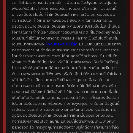
สมาชิกได้อย่างครบถ้วน และมีการพัฒนาปรับปรุงตนเองอยู่เสมอ
เพื่อจะให้เว็บไซต์ได้รับการยอมรับแทงบอล ฟรีเครดิต โปรโมชั่นนี้
อาจจะเป็นโปรโมชั่นที่ทำให้เว็บไซต์เล็กๆหลายเว็บไซต์ ต้องล้มพับ
กิจการไปและทำให้หลายๆคนต้องประสบปัญหาในการบริการที่ไม่
จริงใจของบางเว็บไซต์ เว็บไซต์ใหญ่ๆโฆษณาโปรโมชั่นนี้และนำเสนอ
โอกาสในการทำกำไรผ่านช่องทางของฟรีเครดิต ที่ไม่ต้องให้ลูกค้านำ
เงินเข้ามาใส่ไว้ในกองกลางก่อนการเล่น และหากเป็นเว็บไซต์ใหญ่ที่มี
เงินทุนมากเพียงพอ
แทงบอลพรีเมียร์ลีก
มีระบบหมุนเวียนและสภาพ
คล่องทางการเงินที่ดีย่อมจะสามารถบริหารจัดการในการบริการการ
โอนจ่ายเงินการฝากถอนต่างๆ ให้กับลูกค้าได้อย่างราบรื่น แต่ไม่ใช่
เล็กๆบางเว็บไซต์ที่มีทุนน้อยหรือไม่มีมากเพียงพอ เห็นเว็บไซต์ใหญ่
โฆษณาจึงใช้ลูกค้าแบบนี้ก็อยากจะโฆษณาไปกับเขาด้วย แต่ไม่ดูว่า
ศักยภาพของตนเองมีเพียงพอหรือไม่ จึงทำให้หลายๆคนที่เข้าไปเล่น
เข้าไปใช้บริการมีความคาดหวังเป็นอย่างสูง แต่เมื่อเล่นไปและ
ต้องการจะถอนเงินออกจากระบบเว็บไซต์ ก็ไม่มีเงินจ่ายเพราะเงิน
กองกลางไม่มีสิ่งเหล่านี้เป็นสิ่งที่ทำให้ใครหลายๆคนขาดความเชื่อมั่น
เชื่อถือกับเว็บไซต์นั้นไปเลย และอาจจะนำเรื่องราวที่ตนเองประสบมา
ไปบอกต่อในช่องทาง หรือช่องทางการพูดคุยต่างๆในโลกปัจจุบันนี้
ที่เปิดกว้างและสามารถส่งต่อความคิดเห็นกัน ได้อย่างอิสระในการ
จูงใจของเว็บไซต์จึงทำให้เว็บไซต์เล็กๆเหล่านั้นต้องถึงกับล้มพับ
กิจการไปหลายเว็บไซต์เลยก็มี และวันนี้สิ่งต่างๆพัฒนาไปข้างหน้า
อย่างรวดเร็ว การพูดคุยการส่งต่อความรู้สึกถึงการก็สามารถทำได้