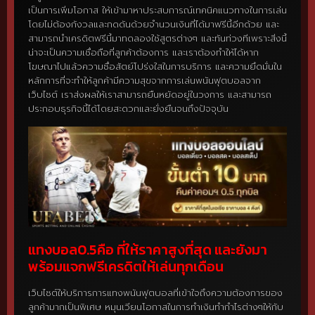
เป็นการเพิ่มโอกาส ให้เข้ามาหาประสบการณ์เทคนิคแนวทางในการเล่น
โดยไม่ต้องกังวลและกดดันด้วยจำนวนเงินที่ได้มาฟรีนี้อีกด้วย และ
สามารถนำเครดิตฟรีนี้มาทดลองใช้สูตรต่างๆ และทันท่วงทีเพราะสิ่งนี้
น่าจะเป็นความเชื่อถือที่ลูกค้าต้องการ และเราต้องทำให้ได้หาก
โฆษณาไปแล้วความซื่อสัตย์โปร่งใสในการบริการ และความยึดมั่นใน
หลักการที่จะทำให้ลูกค้ามีความสุขจากการเล่นพนันฟุตบอลจาก
เว็บไซต์ เราส่งผลให้เราสามารถยืนหยัดอยู่ในวงการ และสามารถ
ประกอบธุรกิจนี้ได้โดยสะดวกและยั่งยืนจนถึงปัจจุบัน
แทงบอล0.5คือ ที่ให้ราคาสูงที่สุด และยังมา
พร้อมแจกฟรีเครดิตให้เล่นทุกเดือน
เว็บไซต์ให้บริการการแทงพนันฟุตบอลที่เข้าใจถึงความต้องการของ
ลูกค้ามากเป็นพิเศษ หมุนเวียนโอกาสในการทำเงินทำกำไรต่างๆให้กับ