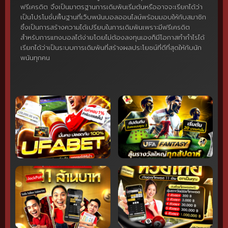
ฟรีเครดิต จึงเป็นมาตรฐานการเดิมพันเริ่มต้นหรืออาจจะเรียกได้ว่า
เป็นโปรโมชั่นพื้นฐานที่เว็บพนันบอลออนไลน์พร้อมมอบให้กับสมาชิก
ซึ่งเป็นการสร้างความได้เปรียบในการเดิมพันเพราะมีฟรีเครดิต
สำหรับการแทงบอลได้ง่ายโดยไม่ต้องลงทุนเองก็มีโอกาสทำกำไรได้
เรียกได้ว่าเป็นระบบการเดิมพันที่สร้างผลประโยชน์ที่ดีที่สุดให้กับนัก
พนันทุกคน