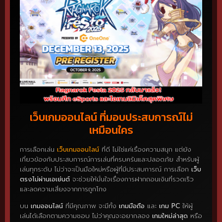
เว็บเกมออนไลน์ ที่มอบประสบการณ์ไม่
เหมือนใคร
การเลือกเล่น
เว็บเกมออนไลน์
ที่ดี ไม่ใช่แค่เรื่องความสนุก แต่ยัง
เกี่ยวข้องกับประสบการณ์การเล่นที่ครบครันและปลอดภัย สำหรับผู้
เล่นทุกระดับ ไม่ว่าจะเป็นมือใหม่หรือผู้ที่มีประสบการณ์ การเลือก
เว็บ
ตรงไม่ผ่านเอเย่นต์
จะช่วยให้มั่นใจเรื่องการฝากถอนเงินที่รวดเร็ว
และลดความเสี่ยงจากการถูกโกง
บน
เกมออนไลน์
ที่มีคุณภาพ จะมีทั้ง
เกมมือถือ
และ
เกม PC
ให้ผู้
เล่นได้เลือกตามความชอบ ไม่ว่าคุณจะอยากลอง
เกมใหม่ล่าสุด
หรือ