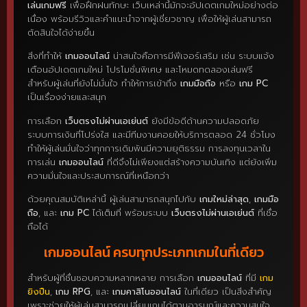
เล่นเกมฟรี
เพื่อฝึกฝนทักษะ เว็บเหล่านี้มักจะอัปเดตเกมใหม่อย่างต่อ
เนื่อง พร้อมรีวิวและคำแนะนำจากผู้เชี่ยวชาญ เพื่อให้ผู้เล่นสามารถ
ตัดสินใจได้ง่ายขึ้น
สิ่งที่ทำให้
เกมออนไลน์
น่าสนใจคือการมีฟีเจอร์เสริม เช่น ระบบแจ้ง
เตือนอัปเดตเกมใหม่ โปรโมชั่นพิเศษ และโหมดทดลองเล่นฟรี
สำหรับผู้เล่นที่ยังไม่มั่นใจ ทำให้การเข้าถึง
เกมมือถือ
หรือ
เกม PC
เป็นเรื่องง่ายและสนุก
การเลือก
เว็บตรงไม่ผ่านเอเย่นต์
ยังมีข้อดีด้านความปลอดภัย
ระบบการเงินที่โปร่งใส และมีทีมงานคอยให้บริการตลอด 24 ชั่วโมง
ทำให้ผู้เล่นมั่นใจว่าทุกการเดิมพันมีความยุติธรรม การลงทุนเวลาใน
การเล่น
เกมออนไลน์
ที่ดีจึงไม่เพียงแต่สร้างความบันเทิง แต่ยังเพิ่ม
ความมั่นใจและประสบการณ์ที่เหนือกว่า
ด้วยคุณสมบัติเหล่านี้ ผู้เล่นสามารถสนุกไปกับ
เกมใหม่ล่าสุด
,
เกมมือ
ถือ
, และ
เกม PC
ได้เต็มที่ พร้อมระบบ
เว็บตรงไม่ผ่านเอเย่นต์
ที่เชื่อ
ถือได้
เกมออนไลน์ ครบทุกประเภทเกมในที่เดียว
สำหรับผู้ที่ชื่นชอบความหลากหลาย การเลือก
เกมออนไลน์
ที่มี
เกม
ยิงปืน
,
เกม RPG
, และ
เกมคาสิโนออนไลน์
ในที่เดียว เป็นสิ่งสำคัญ
เพราะช่วยให้ผู้เล่นสามารถเปลี่ยนเกมได้ตามอารมณ์และความสนใจ