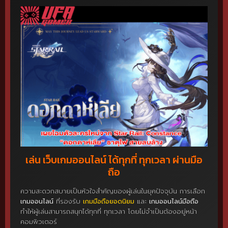
เล่น เว็บเกมออนไลน์ ได้ทุกที่ ทุกเวลา ผ่านมือ
ถือ
ความสะดวกสบายเป็นหัวใจสำคัญของผู้เล่นในยุคปัจจุบัน การเลือก
เกมออนไลน์
ที่รองรับ
เกมมือถือยอดนิยม
และ
เกมออนไลน์มือถือ
ทำให้ผู้เล่นสามารถสนุกได้ทุกที่ ทุกเวลา โดยไม่จำเป็นต้องอยู่หน้า
คอมพิวเตอร์