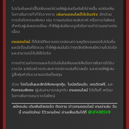
โปรโมชั่นเหล่านี้ไม่เพียงแต่ช่วยให้ผู้เล่นเริ่มต้นได้ง่ายขึ้น แต่ยังเพิ่ม
โอกาสในการทำกำไรจากการ
เล่นเกมออนไลน์ได้เงินจริง
อีกด้วย
การจัดกิจกรรมพิเศษ เช่น การแข่งขันรายสัปดาห์ หรือรางวัลใหญ่
สำหรับผู้เล่นยอดเยี่ยม ทำให้ผู้เล่นมีแรงจูงใจในการเข้าร่วมอย่างต่อ
เนื่อง
เกมออนไลน์
ที่ดีมักมีทีมงานตรวจสอบความยุติธรรมของโปรโมชั่น
และมีเงื่อนไขที่ชัดเจน ทำให้ผู้เล่นมั่นใจว่าทุกสิทธิพิเศษมีความโปร่งใส
และสามารถนำไปใช้ได้จริง
การเข้าร่วมกิจกรรมและโปรโมชั่นไม่เพียงแต่เพิ่มโอกาสในการได้รับ
รางวัล แต่ยังสร้างประสบการณ์การเล่นที่น่าสนใจ และช่วยให้ผู้เล่น
รู้สึกคุ้มค่ากับเวลาและเงินที่ลงทุน
ด้วย
โปรโมชั่นและสิทธิพิเศษสุดคุ้ม
,
โบนัสต้อนรับ
,
เครดิตฟรี
, และ
กิจกรรมพิเศษ
ผู้เล่นสามารถสนุกกับ
เกมออนไลน์
ได้เต็มที่ พร้อม
โอกาสในการชนะรางวัลใหญ่
สมัครเล่น เดิมพันอีสปอร์ต ติดตาม ข่าวเกมออนไลน์ เกมน่าเล่น วัน
นี้ เกมเปิดใหม่ รีวิวเกมใหม่ อ่านเพิ่มเติมได้ที่
@UFA88SV8