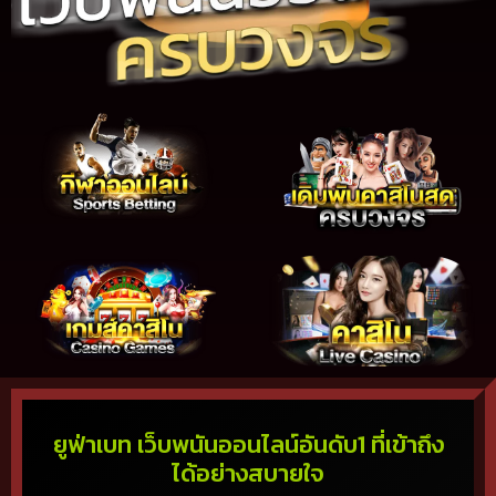
ทางเข้าเล่น
ทางเข้าเล่น
ทางเข้าเล่น
ทางเข้าเล่น
ยูฟ่าเบท เว็บพนันออนไลน์อันดับ1 ที่เข้าถึง
ได้อย่างสบายใจ