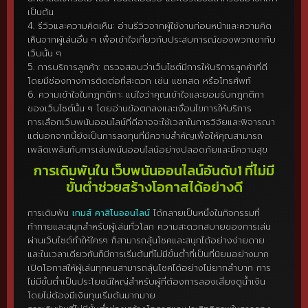
เป็นต้น
4. รีวิวและความคิดเห็น: อ่านรีวิวจากผู้ใช้งานก่อนหน้าและความคิด
เห็นจากผู้เล่นอื่น ๆ เพื่อเข้าใจเกี่ยวกับประสบการณ์ของพวกเขากับ
เว็บนั้น ๆ
5. การบริการลูกค้า: ตรวจสอบว่าเว็บไซต์มีการให้บริการลูกค้าที่ดี
โดยมีช่องทางการติดต่อที่สะดวก เช่น แชทสด หรือโทรศัพท์
6. ความเข้าใจในกฎกติกา: แน่ใจว่าคุณเข้าใจและยอมรับกฎกติกา
ของเว็บไซต์นั้น ๆ โดยอ่านข้อตกลงและเงื่อนไขการให้บริการ
การเลือกเว็บพนันออนไลน์ที่ดีอาจจะใช้เวลาในการวิจัยและพิจารณา
แต่นอกจากนี้ยังเป็นการลงทุนที่มีความสำคัญเพื่อให้คุณสามารถ
เพลิดเพลินกับการเล่นพนันออนไลน์อย่างปลอดภัยและมีความสุข
การเดิมพันใน เว็บพนันออนไลน์อันดับ1 ที่ไม่มี
ขั้นต่ำช่วยสร้างโอกาสได้อย่างดี
การเดิมพัน
เกมส์ คาสิโนออนไลน์
ได้กลายเป็นหนึ่งในกิจกรรมที่
ท้าทายและสนุกสำหรับผู้เล่นทั่วโลก ความสะดวกสบายของการเล่น
ผ่านเว็บไซต์ทำให้ใครๆ ก็สามารถลุ้นโชคและสนุกได้อย่างง่ายดาย
และในเวลาเดียวกันก็มีการเริ่มต้นที่ไม่มีขั้นต่ำที่เป็นที่นิยมอย่างมาก
เปิดโอกาสให้ผู้เล่นทุกคนสามารถลุ้นโชคได้อย่างไม่ยากลำบาก การ
ไม่มีขั้นต่ำเป็นประโยชน์ใหญ่สำหรับผู้ที่ต้องการลองเสี่ยงดูน้ำเงิน
โดยไม่ต้องมีเงินทุนเริ่มต้นมากมาย