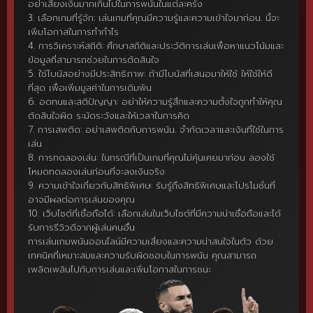
อย่าเสี่ยงเงินมากเกินไปในการพนันในแต่ละครั้ง
3. เลือกเกมที่รู้จัก: เล่นเกมที่คุณมีความรู้และความเข้าใจมาก่อน. นี้จะ
เพิ่มโอกาสในการทำกำไร
4. การวิเคราะห์สถิติ: ศึกษาสถิติและประวัติการเล่นเพื่อหาแนวโน้มและ
ข้อมูลที่สามารถช่วยในการตัดสินใจ
5. ใช้โบนัสอย่างมีประสิทธิภาพ: ถ้ามีโบนัสที่เสนอมาให้ใช้ ให้ใช้ให้ดี
ที่สุด เพื่อเพิ่มมูลค่าในการเดิมพัน
6. อดทนและสติปัญญา: อย่าให้ความรู้สึกและความตั้งใจถูกทำให้คุณ
ตัดสินใจผิด ระมัดระวังและให้เวลาในการคิด
7. การเสพติด: อย่าเสพติดกับการพนัน. จำกัดเวลาและเงินที่ใช้ในการ
เล่น
8. การทดลองเล่น: ในกรณีที่เป็นเกมที่คุณไม่คุ้นเคยมาก่อน ลองใช้
โหมดทดลองเล่นก่อนที่จะลงเงินจริง
9. ความเข้าใจเกี่ยวกับสิทธิพิเศษ: รับรู้ถึงสิทธิพิเศษและโปรโมชั่นที่
อาจมีผลต่อการเล่นของคุณ
10. เว็บไซต์ที่เชื่อถือได้: เลือกเล่นในเว็บไซต์ที่มีความน่าเชื่อถือและได้
รับการรีวิวดีจากผู้เล่นคนอื่น
การเล่นเกมพนันออนไลน์มีความเสี่ยงและความน่าสนใจในตัว ด้วย
เทคนิคที่เหมาะสมและความรับผิดชอบในการพนัน คุณสามารถ
เพลิดเพลินไปกับการเล่นและเพิ่มโอกาสในการชนะ