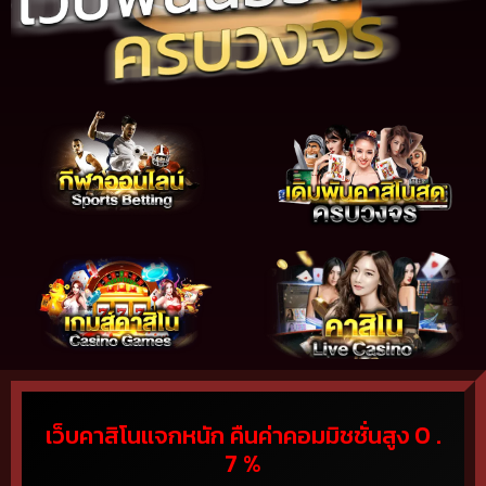
ทางเข้าเล่น
ทางเข้าเล่น
ทางเข้าเล่น
ทางเข้าเล่น
เว็บคาสิโนแจกหนัก คืนค่าคอมมิชชั่นสูง 0 .
7 %