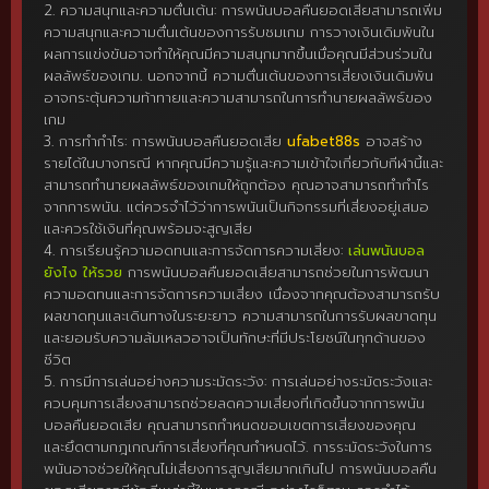
2. ความสนุกและความตื่นเต้น: การพนันบอลคืนยอดเสียสามารถเพิ่ม
ความสนุกและความตื่นเต้นของการรับชมเกม การวางเงินเดิมพันใน
ผลการแข่งขันอาจทำให้คุณมีความสนุกมากขึ้นเมื่อคุณมีส่วนร่วมใน
ผลลัพธ์ของเกม. นอกจากนี้ ความตื่นเต้นของการเสี่ยงเงินเดิมพัน
อาจกระตุ้นความท้าทายและความสามารถในการทำนายผลลัพธ์ของ
เกม
3. การทำกำไร: การพนันบอลคืนยอดเสีย
ufabet88s
อาจสร้าง
รายได้ในบางกรณี หากคุณมีความรู้และความเข้าใจเกี่ยวกับกีฬานี้และ
สามารถทำนายผลลัพธ์ของเกมให้ถูกต้อง คุณอาจสามารถทำกำไร
จากการพนัน. แต่ควรจำไว้ว่าการพนันเป็นกิจกรรมที่เสี่ยงอยู่เสมอ
และควรใช้เงินที่คุณพร้อมจะสูญเสีย
4. การเรียนรู้ความอดทนและการจัดการความเสี่ยง:
เล่นพนันบอล
ยังไง ให้รวย
การพนันบอลคืนยอดเสียสามารถช่วยในการพัฒนา
ความอดทนและการจัดการความเสี่ยง เนื่องจากคุณต้องสามารถรับ
ผลขาดทุนและเดินทางในระยะยาว ความสามารถในการรับผลขาดทุน
และยอมรับความล้มเหลวอาจเป็นทักษะที่มีประโยชน์ในทุกด้านของ
ชีวิต
5. การมีการเล่นอย่างความระมัดระวัง: การเล่นอย่างระมัดระวังและ
ควบคุมการเสี่ยงสามารถช่วยลดความเสี่ยงที่เกิดขึ้นจากการพนัน
บอลคืนยอดเสีย คุณสามารถกำหนดขอบเขตการเสี่ยงของคุณ
และยึดตามกฎเกณฑ์การเสี่ยงที่คุณกำหนดไว้. การระมัดระวังในการ
พนันอาจช่วยให้คุณไม่เสี่ยงการสูญเสียมากเกินไป การพนันบอลคืน