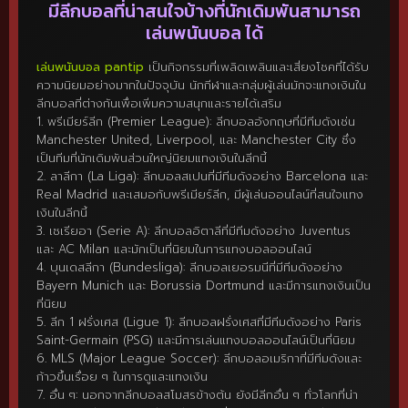
มีลีกบอลที่น่าสนใจบ้างที่นักเดิมพันสามารถ
เล่นพนันบอล ได้
เล่นพนันบอล pantip
เป็นกิจกรรมที่เพลิดเพลินและเสี่ยงโชคที่ได้รับ
ความนิยมอย่างมากในปัจจุบัน นักกีฬาและกลุ่มผู้เล่นมักจะแทงเงินใน
ลีกบอลที่ต่างกันเพื่อเพิ่มความสนุกและรายได้เสริม
1. พรีเมียร์ลีก (Premier League): ลีกบอลอังกฤษที่มีทีมดังเช่น
Manchester United, Liverpool, และ Manchester City ซึ่ง
เป็นทีมที่นักเดิมพันส่วนใหญ่นิยมแทงเงินในลีกนี้
2. ลาลีกา (La Liga): ลีกบอลสเปนที่มีทีมดังอย่าง Barcelona และ
Real Madrid และเสมอกับพรีเมียร์ลีก, มีผู้เล่นออนไลน์ที่สนใจแทง
เงินในลีกนี้
3. เซเรียอา (Serie A): ลีกบอลอิตาลีที่มีทีมดังอย่าง Juventus
และ AC Milan และมักเป็นที่นิยมในการแทงบอลออนไลน์
4. บุนเดสลีกา (Bundesliga): ลีกบอลเยอรมนีที่มีทีมดังอย่าง
Bayern Munich และ Borussia Dortmund และมีการแทงเงินเป็น
ที่นิยม
5. ลีก 1 ฝรั่งเศส (Ligue 1): ลีกบอลฝรั่งเศสที่มีทีมดังอย่าง Paris
Saint-Germain (PSG) และมีการเล่นแทงบอลออนไลน์เป็นที่นิยม
6. MLS (Major League Soccer): ลีกบอลอเมริกาที่มีทีมดังและ
ก้าวขึ้นเรื่อย ๆ ในการดูและแทงเงิน
7. อื่น ๆ: นอกจากลีกบอลสโมสรข้างต้น ยังมีลีกอื่น ๆ ทั่วโลกที่น่า