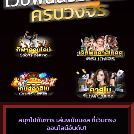
ทางเข้าเล่น
ทางเข้าเล่น
ทางเข้าเล่น
ทางเข้าเล่น
สนุกไปกับการ เล่นพนันบอล ที่เว็บตรง
ออนไลน์อันดับ1