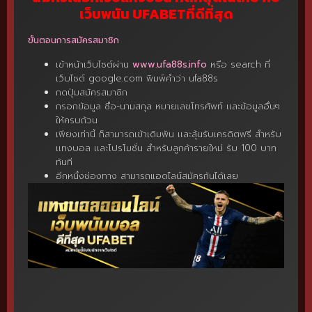
เว็บพนัน UFABETที่ดีที่สุด
ขั้นตอนการสมัครสมาชิก
เข้าหน้าเว็บไซต์ผ่าน
www.ufa88s.info
หรือ search ที่
เว็บไซต์ google.com พิมพ์คำว่า ufa88s
กดปุ่มสมัครสมาชิก
กรอกข้อมูล ชื่อ-นามสกุล หมายเลขโทรศัพท์ เเละข้อมูลอื่นๆ
ให้ครบถ้วน
เพียงเท่านี้ ก็สามารถเข้าเดิมพัน เเละลุ้นรับเครดิตฟรี สำหรับ
เเทงบอล เเละโปรโมชั่น สำหรับลูกค้ารายใหม่ รับ 100 บาท
ทันที
อีกหนึ่งช่องทาง สามารถแอดไลน์สมัครกันได้เลย