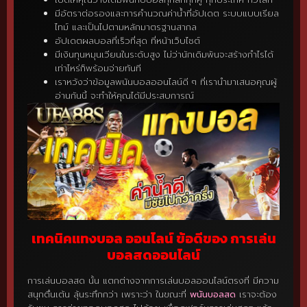
มีอัตราต่อรองและการคำนวณค่าน้ำที่อัปเดต ระบบแบบเรียล
ไทม์ และเป็นไปตามหลักมาตรฐานสากล
อัปเดตผลบอลที่เร็วที่สุด ที่หน้าเว็บไซต์
มีเงินทุนหมุนเวียนในระดับสูง ไม่ว่านักเดิมพันจะสร้างกำไรได้
เท่าไหร่ก็พร้อมจ่ายทันที
เราหวังว่าข้อมูลพนันบอลออนไลน์ดี ๆ ที่เรานำมาเสนอคุณผู้
อ่านกันนี้ จะทำให้คุณได้มีประสบการณ์
เทคนิคแทงบอล ออนไลน์ ข้อดีของ การเล่น
บอลสดออนไลน์
การเล่นบอลสด นั้น แตกต่างจากการเล่นบอลออนไลน์ตรงที่ มีความ
สนุกตื่นเต้น ลุ้นระทึกกว่า เพราะว่า ในขณะที่
พนันบอลสด
เราจะต้อง