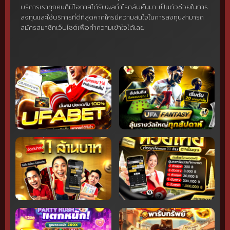
บริการเราทุกคนก็มีโอกาสได้รับผลกำไรกลับคืนมา เป็นตัวช่วยในการ
ลงทุนและใช้บริการที่ดีที่สุดหากใครมีความสนใจในการลงทุนสามารถ
สมัครสมาชิกเว็บไซต์เพื่อทำความเข้าใจได้เลย