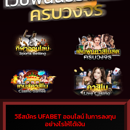
ทางเข้าเล่น
ทางเข้าเล่น
ทางเข้าเล่น
ทางเข้าเล่น
วิธีสมัคร UFABET ออนไลน์ ในการลงทุน
อย่างไรให้ได้เงิน