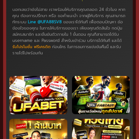
บอกเลยว่ายังไม่สาย เราพร้อมให้บริการคุณตลอด 24 ชั่วโมง หาก
คุณ ต้องการปรึกษา หรือ ขอคำแนะนำ จากผู้ให้บริการ คุณสามารถ
ทักระบบ
Line @UFA88SV8
ของเราได้ทันที เพื่อตอบปัญหา ข้อ
ข้องใจของคุณ ในการให้บริการของเรา เพียงคุณตัดสินใจ กดปุ่ม
สมัครสมาชิก และยืนยันตัวภายใน 1 ขั้นตอน คุณก็สามารถได้รับ
username และ Password สำหรับเข้าร่วม บริการได้ทันที และได้
รับโปรโมชั่น ฟรีเครดิต
ก่อนใคร ในการชมการแข่งขันคืนนี้ และรับ
รายได้ไปพร้อมกัน