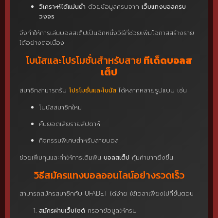
วิเคราะห์ได้แม่นยำ
ด้วยข้อมูลครบจาก
เว็บแทงบอลครบ
วงจร
จึงทำให้การเล่นบอลสเต็ปเป็นอีกหนึ่งวิธีที่ช่วยเพิ่มโอกาสสร้างราย
ได้อย่างต่อเนื่อง
โบนัสและโปรโมชั่นสำหรับสาย
ทีเด็ดบอลส
เต็ป
สมาชิกสามารถรับ
โปรโมชั่นและโบนัส
ได้หลากหลายรูปแบบ เช่น
โบนัสสมาชิกใหม่
คืนยอดเสียรายสัปดาห์
กิจกรรมพิเศษสำหรับสายบอล
ช่วยเพิ่มทุนและทำให้การเดิมพัน
บอลสเต็ป
คุ้มค่ามากยิ่งขึ้น
วิธีสมัครแทงบอลออนไลน์อย่างรวดเร็ว
สามารถสมัครสมาชิกกับ UFABET ได้ง่าย ใช้เวลาเพียงไม่กี่ขั้นตอน
สมัครผ่านเว็บไซต์
กรอกข้อมูลให้ครบ