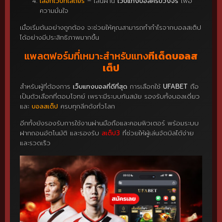
เลือกเว็บที่เสถียร
– เล่นผ่าน
เว็บแทงบอลครบวงจร
เพื่อ
ความมั่นใจ
เมื่อเริ่มต้นอย่างถูกต้อง จะช่วยให้คุณสามารถทำกำไรจากบอลสเต็ป
ได้อย่างมีประสิทธิภาพมากขึ้น
แพลตฟอร์มที่เหมาะสำหรับแทง
ทีเด็ดบอลส
เต็ป
สำหรับผู้ที่ต้องการ
เว็บแทงบอลที่ดีที่สุด
การเลือกใช้
UFABET
ถือ
เป็นตัวเลือกที่ตอบโจทย์ เพราะมีระบบทันสมัย รองรับทั้งบอลเดี่ยว
และ
บอลสเต็ป
ครบทุกลีกดังทั่วโลก
อีกทั้งยังรองรับการใช้งานผ่านมือถือและคอมพิวเตอร์ พร้อมระบบ
ฝากถอนอัตโนมัติ และรองรับ
สเต็ป3
ที่ช่วยให้ผู้เล่นจัดบิลได้ง่าย
และรวดเร็ว