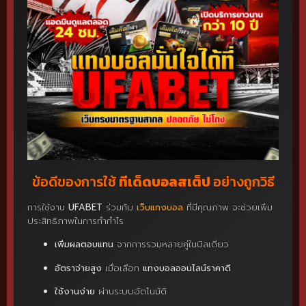
ข้อดีของการใช้
ทีเด็ดบอลสเต็ป
อย่างถูกวิธี
การใช้งาน
UFABET
ร่วมกับ
เว็บแทงบอล
ที่มีคุณภาพ จะช่วยเพิ่ม
ประสิทธิภาพในการทำกำไร
เพิ่มผลตอบแทน
จากการรวมหลายคู่ในบิลเดียว
อัตราจ่ายสูง
เมื่อเลือก
แทงบอลออนไลน์ราคาดี
ใช้งานง่าย
ผ่านระบบอัตโนมัติ