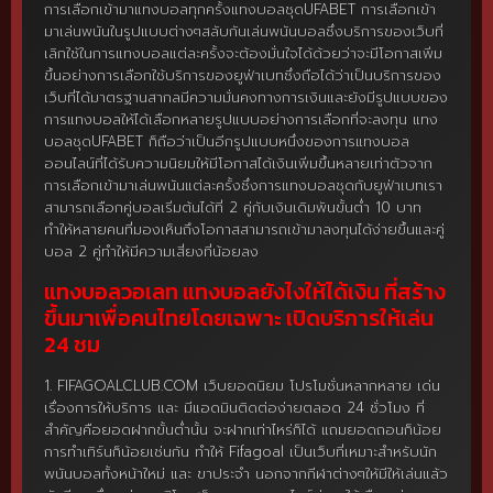
การเลือกเข้ามาแทงบอลทุกครั้งแทงบอลชุดUFABET การเลือกเข้า
มาเล่นพนันในรูปแบบต่างๆสลับกันเล่นพนันบอลซึ่งบริการของเว็บที่
เลิกใช้ในการแทงบอลแต่ละครั้งจะต้องมั่นใจได้ด้วยว่าจะมีโอกาสเพิ่ม
ขึ้นอย่างการเลือกใช้บริการของยูฟ่าเบทซึ่งถือได้ว่าเป็นบริการของ
เว็บที่ได้มาตรฐานสากลมีความมั่นคงทางการเงินและยังมีรูปแบบของ
การแทงบอลให้ได้เลือกหลายรูปแบบอย่างการเลือกที่จะลงทุน แทง
บอลชุดUFABET ก็ถือว่าเป็นอีกรูปแบบหนึ่งของการแทงบอล
ออนไลน์ที่ได้รับความนิยมให้มีโอกาสได้เงินเพิ่มขึ้นหลายเท่าตัวจาก
การเลือกเข้ามาเล่นพนันแต่ละครั้งซึ่งการแทงบอลชุดกับยูฟ่าเบทเรา
สามารถเลือกคู่บอลเริ่มต้นได้ที่ 2 คู่กับเงินเดิมพันขั้นต่ำ 10 บาท
ทำให้หลายคนที่มองเห็นถึงโอกาสสามารถเข้ามาลงทุนได้ง่ายขึ้นและคู่
บอล 2 คู่ทำให้มีความเสี่ยงที่น้อยลง
แทงบอลวอเลท แทงบอลยังไงให้ได้เงิน ที่สร้าง
ขึ้นมาเพื่อคนไทยโดยเฉพาะ เปิดบริการให้เล่น
24 ชม
1. FIFAGOALCLUB.COM เว็บยอดนิยม โปรโมชั่นหลากหลาย เด่น
เรื่องการให้บริการ และ มีแอดมินติดต่อง่ายตลอด 24 ชั่วโมง ที่
สำคัญคือยอดฝากขั้นต่ำนั้น จะฝากเท่าไหร่ก็ได้ แถมยอดถอนก็น้อย
การทำเทิร์นก็น้อยเช่นกัน ทำให้ Fifagoal เป็นเว็บที่เหมาะสำหรับนัก
พนันบอลทั้งหน้าใหม่ และ ขาประจำ นอกจากกีฬาต่างๆให้มีให้เล่นแล้ว