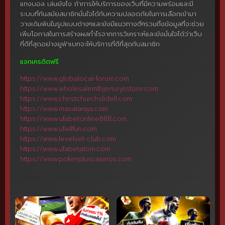
แทงบอล เล่นยังไง ถ้าการให้บริการของเว็บที่มีความพร้อมและมี
ระบบที่ทันสมัยสมาชิกมั่นใจได้กับความปลอดภัยในการเลือกเข้ามา
วางเดิมพันในรูปแบบต่างๆและยังมีแนวทางดีๆรวมถึงข้อมูลที่จะช่วย
เพิ่มโอกาสในการสร้างผลกำไรจากการวิเคราะห์และยังมั่นใจได้ว่าเว็บ
ที่ดีที่สุดอย่างยูฟ่าเบทจะให้บริการที่ดีที่สุดกับสมาชิก
แจกเครดิตฟรี
https://www.globalocal-forum.com
https://www.wholesalemlbjerseysstore.com
https://www.christchurchslidell.com
https://www.masalaraja.com
https://www.ufabetonline888.com
https://www.ufa4fun.com
https://www.levelvet-club.com
https://www.ufabetatom.com
https://www.pokerpluscasinos.com