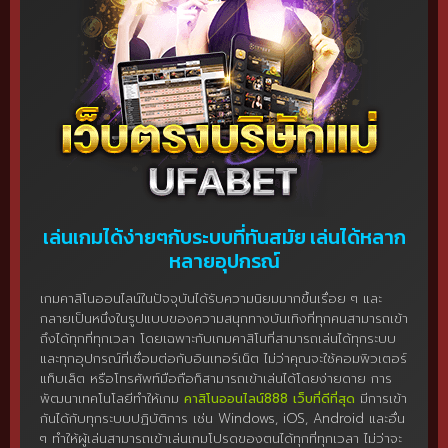
เล่นเกมได้ง่ายๆกับระบบที่ทันสมัย เล่นได้หลาก
หลายอุปกรณ์
เกมคาสิโนออนไลน์ในปัจจุบันได้รับความนิยมมากขึ้นเรื่อย ๆ และ
กลายเป็นหนึ่งในรูปแบบของความสนุกทางบันเทิงที่ทุกคนสามารถเข้า
ถึงได้ทุกที่ทุกเวลา โดยเฉพาะกับเกมคาสิโนที่สามารถเล่นได้ทุกระบบ
และทุกอุปกรณ์ที่เชื่อมต่อกับอินเทอร์เน็ต ไม่ว่าคุณจะใช้คอมพิวเตอร์
แท็บเล็ต หรือโทรศัพท์มือถือก็สามารถเข้าเล่นได้โดยง่ายดาย การ
พัฒนาเทคโนโลยีทำให้เกม
คาสิโนออนไลน์888 เว็บที่ดีที่สุด
มีการเข้า
กันได้กับทุกระบบปฏิบัติการ เช่น Windows, iOS, Android และอื่น
ๆ ทำให้ผู้เล่นสามารถเข้าเล่นเกมโปรดของตนได้ทุกที่ทุกเวลา ไม่ว่าจะ