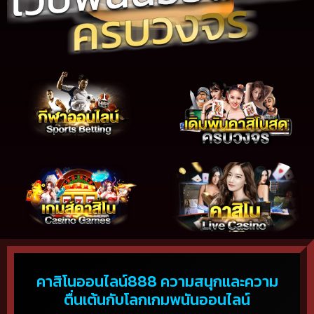
ทางเข้าเล่น
ทางเข้าเล่น
ทางเข้าเล่น
ทางเข้าเล่น
คาสิโนออนไลน์888 ความสนุกและความ
ตื่นเต้นกับโลกเกมพนันออนไลน์