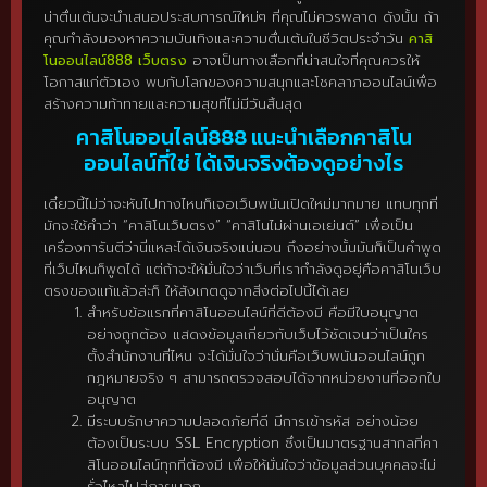
น่าตื่นเต้นจะนำเสนอประสบการณ์ใหม่ๆ ที่คุณไม่ควรพลาด ดังนั้น ถ้า
คุณกำลังมองหาความบันเทิงและความตื่นเต้นในชีวิตประจำวัน
คาสิ
โนออนไลน์888 เว็บตรง
อาจเป็นทางเลือกที่น่าสนใจที่คุณควรให้
โอกาสแก่ตัวเอง พบกับโลกของความสนุกและโชคลาภออนไลน์เพื่อ
สร้างความท้าทายและความสุขที่ไม่มีวันสิ้นสุด
คาสิโนออนไลน์888 แนะนำเลือกคาสิโน
ออนไลน์ที่ใช่ ได้เงินจริงต้องดูอย่างไร
เดี๋ยวนี้ไม่ว่าจะหันไปทางไหนก็เจอเว็บพนันเปิดใหม่มากมาย แทบทุกที่
มักจะใช้คำว่า “คาสิโนเว็บตรง” “คาสิโนไม่ผ่านเอเย่นต์” เพื่อเป็น
เครื่องการันตีว่านี่แหละได้เงินจริงแน่นอน ถึงอย่างนั้นมันก็เป็นคำพูด
ที่เว็บไหนก็พูดได้ แต่ถ้าจะให้มั่นใจว่าเว็บที่เรากำลังดูอยู่คือคาสิโนเว็บ
ตรงของแท้แล้วล่ะก็ ให้สังเกตดูจากสิ่งต่อไปนี้ได้เลย
สำหรับข้อแรกที่คาสิโนออนไลน์ที่ดีต้องมี คือมีใบอนุญาต
อย่างถูกต้อง แสดงข้อมูลเกี่ยวกับเว็บไว้ชัดเจนว่าเป็นใคร
ตั้งสำนักงานที่ไหน จะได้มั่นใจว่านั่นคือเว็บพนันออนไลน์ถูก
กฎหมายจริง ๆ สามารถตรวจสอบได้จากหน่วยงานที่ออกใบ
อนุญาต
มีระบบรักษาความปลอดภัยที่ดี มีการเข้ารหัส อย่างน้อย
ต้องเป็นระบบ SSL Encryption ซึ่งเป็นมาตรฐานสากลที่คา
สิโนออนไลน์ทุกที่ต้องมี เพื่อให้มั่นใจว่าข้อมูลส่วนบุคคลจะไม่
รั่วไหลไปสู่ภายนอก