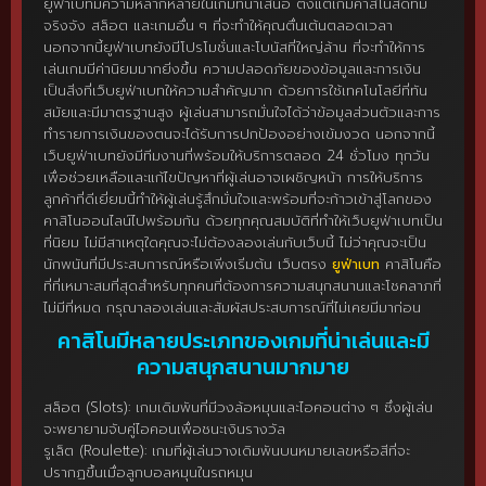
ยูฟ่าเบทมีความหลากหลายในเกมที่นำเสนอ ตั้งแต่เกมคาสิโนสดที่มี
จริงจัง สล็อต และเกมอื่น ๆ ที่จะทำให้คุณตื่นเต้นตลอดเวลา
นอกจากนี้ยูฟ่าเบทยังมีโปรโมชั่นและโบนัสที่ใหญ่ล้าน ที่จะทำให้การ
เล่นเกมมีค่านิยมมากยิ่งขึ้น ความปลอดภัยของข้อมูลและการเงิน
เป็นสิ่งที่เว็บยูฟ่าเบทให้ความสำคัญมาก ด้วยการใช้เทคโนโลยีที่ทัน
สมัยและมีมาตรฐานสูง ผู้เล่นสามารถมั่นใจได้ว่าข้อมูลส่วนตัวและการ
ทำรายการเงินของตนจะได้รับการปกป้องอย่างเข้มงวด นอกจากนี้
เว็บยูฟ่าเบทยังมีทีมงานที่พร้อมให้บริการตลอด 24 ชั่วโมง ทุกวัน
เพื่อช่วยเหลือและแก้ไขปัญหาที่ผู้เล่นอาจเผชิญหน้า การให้บริการ
ลูกค้าที่ดีเยี่ยมนี้ทำให้ผู้เล่นรู้สึกมั่นใจและพร้อมที่จะก้าวเข้าสู่โลกของ
คาสิโนออนไลน์ไปพร้อมกัน ด้วยทุกคุณสมบัติที่ทำให้เว็บยูฟ่าเบทเป็น
ที่นิยม ไม่มีสาเหตุใดคุณจะไม่ต้องลองเล่นกับเว็บนี้ ไม่ว่าคุณจะเป็น
นักพนันที่มีประสบการณ์หรือเพิ่งเริ่มต้น เว็บตรง
ยูฟ่าเบท
คาสิโนคือ
ที่ที่เหมาะสมที่สุดสำหรับทุกคนที่ต้องการความสนุกสนานและโชคลาภที่
ไม่มีที่หมด กรุณาลองเล่นและสัมผัสประสบการณ์ที่ไม่เคยมีมาก่อน
คาสิโนมีหลายประเภทของเกมที่น่าเล่นและมี
ความสนุกสนานมากมาย
สล็อต (Slots): เกมเดิมพันที่มีวงล้อหมุนและไอคอนต่าง ๆ ซึ่งผู้เล่น
จะพยายามจับคู่ไอคอนเพื่อชนะเงินรางวัล
รูเล็ต (Roulette): เกมที่ผู้เล่นวางเดิมพันบนหมายเลขหรือสีที่จะ
ปรากฏขึ้นเมื่อลูกบอลหมุนในรถหมุน