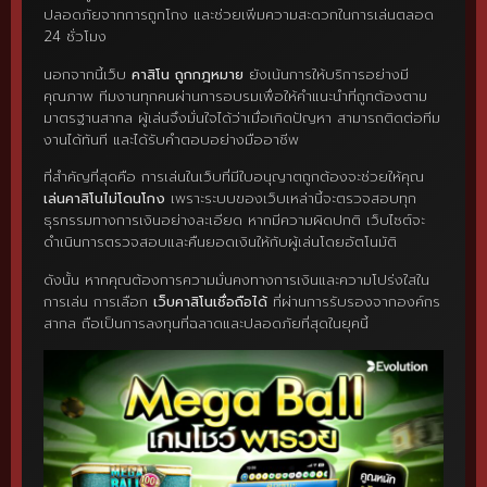
ปลอดภัยจากการถูกโกง และช่วยเพิ่มความสะดวกในการเล่นตลอด
24 ชั่วโมง
นอกจากนี้เว็บ
คาสิโน ถูกกฎหมาย
ยังเน้นการให้บริการอย่างมี
คุณภาพ ทีมงานทุกคนผ่านการอบรมเพื่อให้คำแนะนำที่ถูกต้องตาม
มาตรฐานสากล ผู้เล่นจึงมั่นใจได้ว่าเมื่อเกิดปัญหา สามารถติดต่อทีม
งานได้ทันที และได้รับคำตอบอย่างมืออาชีพ
ที่สำคัญที่สุดคือ การเล่นในเว็บที่มีใบอนุญาตถูกต้องจะช่วยให้คุณ
เล่นคาสิโนไม่โดนโกง
เพราะระบบของเว็บเหล่านี้จะตรวจสอบทุก
ธุรกรรมทางการเงินอย่างละเอียด หากมีความผิดปกติ เว็บไซต์จะ
ดำเนินการตรวจสอบและคืนยอดเงินให้กับผู้เล่นโดยอัตโนมัติ
ดังนั้น หากคุณต้องการความมั่นคงทางการเงินและความโปร่งใสใน
การเล่น การเลือก
เว็บคาสิโนเชื่อถือได้
ที่ผ่านการรับรองจากองค์กร
สากล ถือเป็นการลงทุนที่ฉลาดและปลอดภัยที่สุดในยุคนี้