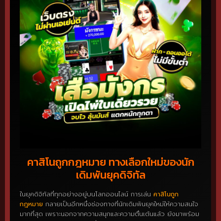
คาสิโนถูกกฎหมาย ทางเลือกใหม่ของนัก
เดิมพันยุคดิจิทัล
ในยุคดิจิทัลที่ทุกอย่างอยู่บนโลกออนไลน์ การเล่น
คาสิโนถูก
กฎหมาย
กลายเป็นอีกหนึ่งช่องทางที่นักเดิมพันยุคใหม่ให้ความสนใจ
มากที่สุด เพราะนอกจากความสนุกและความตื่นเต้นแล้ว ยังมาพร้อม