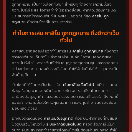
ถูกกฎหมาย เป็นทางเลือกที่เหมาะสำหรับผู้ที่ต้องการความมั่นใจ
ความโปร่งใส และโอกาสทำกำไรอย่างยั่งยืน หากคุณต้องการเปิด
ประสบการณ์การเดิมพันที่มั่นคงและปลอดภัยที่สุด
คาสิโน ถูก
กฎหมาย
คือตัวเลือกที่ไม่ควรมองข้าม
ทำไมการเล่น คาสิโน ถูกกฎหมาย ถึงดีกว่าเว็บ
ทั่วไป
หลายคนอาจยังสงสัยว่าทำไมการเล่น
คาสิโน ถูกกฎหมาย
ถึงดีกว่า
การเดิมพันกับเว็บทั่วไป คำตอบง่าย ๆ คือ “ความปลอดภัยและ
ความโปร่งใส” เพราะเว็บที่ได้รับอนุญาตจะถูกควบคุมและตรวจสอบ
อย่างเข้มงวดจากองค์กรระดับโลก ทำให้ผู้เล่นมั่นใจได้ว่าทุกการเดิม
พันนั้นยุติธรรม
เว็บไซต์ที่ได้รับการยืนยันว่าเป็น
เว็บคาสิโนเชื่อถือได้
จะมีการแสดง
ข้อมูลใบอนุญาตบนหน้าเว็บอย่างชัดเจน รวมถึงนโยบายการ
ปกป้องข้อมูลลูกค้า และระบบตรวจสอบการเล่นที่โปร่งใส สิ่งเหล่านี้
ช่วยสร้างความมั่นใจให้กับผู้เล่นว่าทุกการลงทุนสามารถตรวจสอบ
ย้อนหลังได้จริง
อีกหนึ่งจุดเด่นของ
คาสิโนมีใบอนุญาต
คือระบบฝากถอนที่ทันสมัย
ปัจจุบันเว็บใหญ่จะใช้
ระบบฝากถอนอัตโนมัติ
ที่รวดเร็วภายในไม่กี่
วินาที ผู้เล่นสามารถทำรายการได้เองโดยไม่ต้องผ่านคนกลาง ทำให้