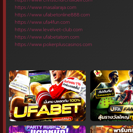
https://www.masalaraja.com
https://www.ufabetonline888.com
https://www.ufa4fun.com
https://www.levelvet-club.com
https://www.ufabetatom.com
https://www.pokerpluscasinos.com