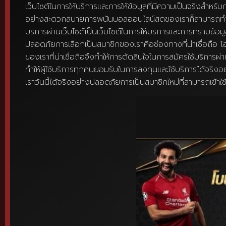
เว็บไซต์ในการให้บริการและการให้ข้อมูลที่มีความเป็นจริงสำห
อย่างสะดวกสบายการพนันบอลออนไลน์สดของเราก็สามารถทำให้ผ
บริการผ่านเว็บไซต์เป็นเว็บไซต์ในการให้บริการและการทราบข้อมู
ปลอดภัยการเลือกเป็นสมาชิกของเราคือช่องทางที่น่าเชื่อถือ โ
ของเราที่น่าเชื่อถือจึงทำให้การตัดสินใจในการสมัครใช้บริ
ทำให้ผู้ใช้บริการทุกคนยอมรับในการลงทุนและใช้บริการได้จริ
เราวันนี้ได้จริงอย่างปลอดภัยการเป็นสมาชิกใหม่ที่สามารถเข้าใช้บร