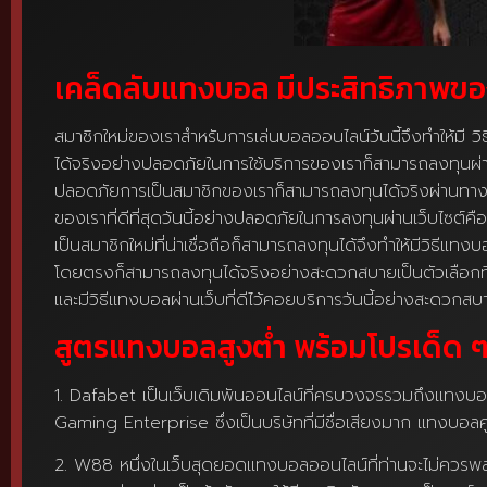
เคล็ดลับแทงบอล มีประสิทธิภาพของร
สมาชิกใหม่ของเราสำหรับการเล่นบอลออนไลน์วันนี้จึงทำให้มี ว
ได้จริงอย่างปลอดภัยในการใช้บริการของเราก็สามารถลงทุนผ่านเว
ปลอดภัยการเป็นสมาชิกของเราก็สามารถลงทุนได้จริงผ่านทาง
ของเราที่ดีที่สุดวันนี้อย่างปลอดภัยในการลงทุนผ่านเว็บไซต์
เป็นสมาชิกใหม่ที่น่าเชื่อถือก็สามารถลงทุนได้จึงทำให้มีวิธี
โดยตรงก็สามารถลงทุนได้จริงอย่างสะดวกสบายเป็นตัวเลือกที่น
และมีวิธีแทงบอลผ่านเว็บที่ดีไว้คอยบริการวันนี้อย่างสะดวกส
สูตรแทงบอลสูงต่ำ พร้อมโปรเด็ด ๆ อ
1. Dafabet เป็นเว็บเดิมพันออนไลน์ที่ครบวงจรรวมถึงแทงบอลอ
Gaming Enterprise ซึ่งเป็นบริษัทที่มีชื่อเสียงมาก แทงบอลคู่ค
2. W88 หนึ่งในเว็บสุดยอดแทงบอลออนไลน์ที่ท่านจะไม่ควรพลาด 