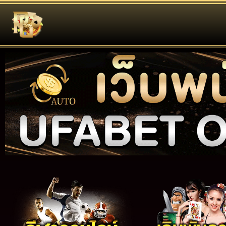
ทางเข้าเล่น
ทา