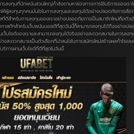
รับการลงทุนที่นักพนันส่วนใหญ่กำลังตามหาช่องทางการใช้บริการของเราได
ู้ลงทุนทุกคนมั่นใจในการลงทุนและลงทุนได้อย่างปลอดภัยการเลือกเป
ลที่ดีสำหรับการลงทุนของเราอย่างปลอดภัยการเป็นสมาชิกใหม่คือตัวเลือกท
อกาสดีๆสำหรับเว็บพนันบอลดีที่สุดวันนี้ก็สามารถลงทุนได้ถึงอย่างปล
การผ่านเว็บไซต์ของเราและสามารถลงทุนได้จริงอย่างสะดวกสบายในการลง
งอย่างสะดวกสบายเป็นตัวเลือกที่น่าสนใจในการสมัครใหม่สร้างผลกำไรแ
ิการผ่านเว็บไซต์ที่ดีที่สุดในวันนี้