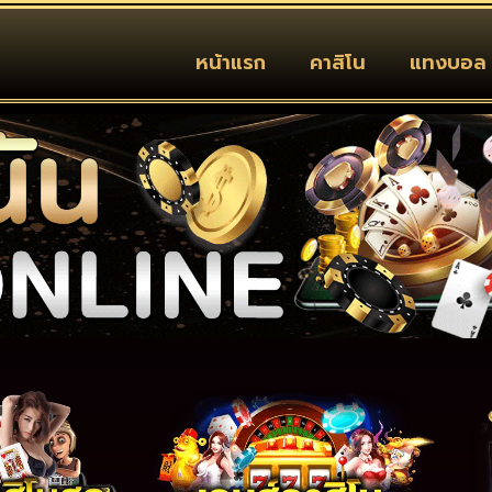
หน้าแรก
คาสิโน
แทงบอล
งเข้าเล่น
ทางเข้าเล่น