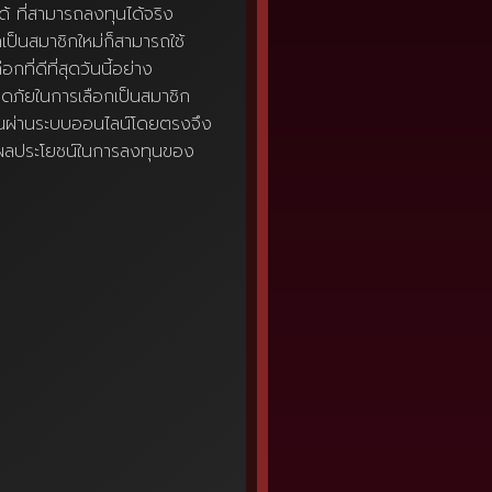
้ ที่สามารถลงทุนได้จริง
็นสมาชิกใหม่ก็สามารถใช้
ี่ดีที่สุดวันนี้อย่าง
อดภัยในการเลือกเป็นสมาชิก
ทุนผ่านระบบออนไลน์โดยตรงจึง
ละผลประโยชน์ในการลงทุนของ