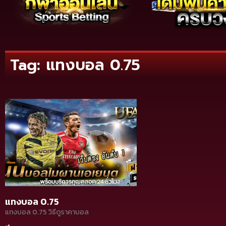
Tag: แทงบอล 0.75
แทงบอล 0.75
แทงบอล 0.75 วิธีดูราคาบอล