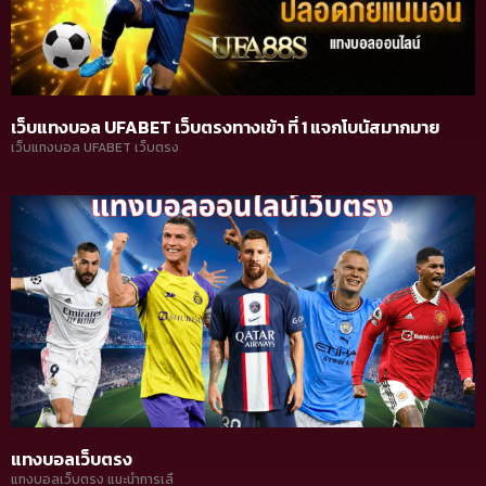
เว็บแทงบอล UFABET เว็บตรงทางเข้า ที่ 1 แจกโบนัสมากมาย
เว็บแทงบอล UFABET เว็บตรง
แทงบอลเว็บตรง
แทงบอลเว็บตรง แนะนำการเลื