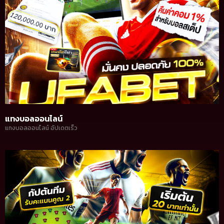
แทงบอลออนไลน์
แทงบอลออนไลน์ อัปเดตเร็ว