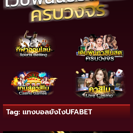
ทางเข้าเล่น
ทางเข้าเล่น
ทางเข้าเล่น
ทางเข้าเล่น
Tag: แทงบอลยังไงUFABET