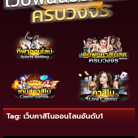
ทางเข้าเล่น
ทางเข้าเล่น
ทางเข้าเล่น
ทางเข้าเล่น
Tag: เว็บคาสิโนออนไลนอันดับ1