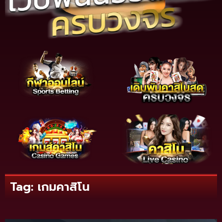
ทางเข้าเล่น
ทางเข้าเล่น
ทางเข้าเล่น
ทางเข้าเล่น
Tag: เกมคาสิโน