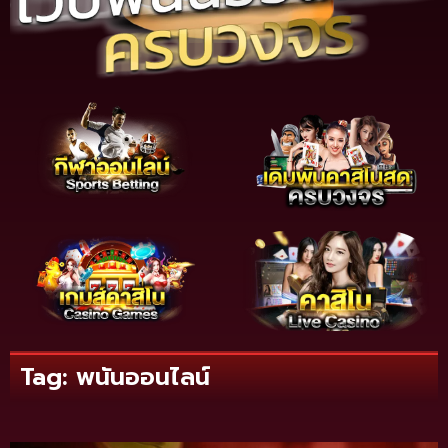
ทางเข้าเล่น
ทางเข้าเล่น
ทางเข้าเล่น
ทางเข้าเล่น
Tag: พนันออนไลน์