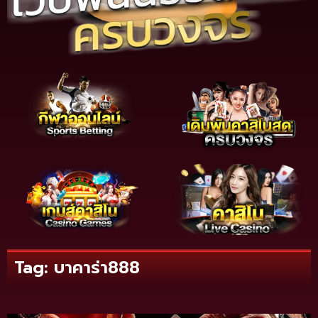
ทางเข้าเล่น
ทางเข้าเล่น
ทางเข้าเล่น
ทางเข้าเล่น
Tag: บาคาร่า888