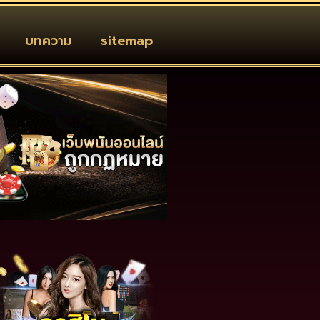
บทความ
sitemap
ทางเข้าเล่น