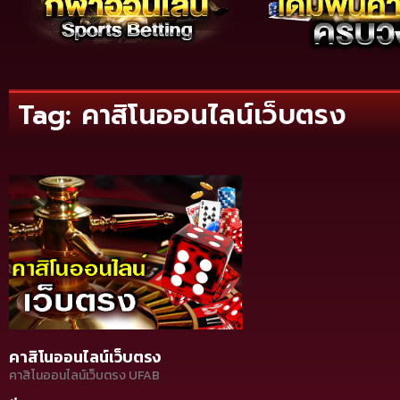
Tag: คาสิโนออนไลน์เว็บตรง
คาสิโนออนไลน์เว็บตรง
คาสิโนออนไลน์เว็บตรง UFAB