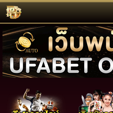
ทางเข้าเล่น
ทา